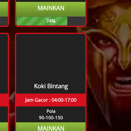
MAINKAN
74%
Koki Bintang
Jam Gacor : 04:00-17:00
Pola
90-100-150
MAINKAN