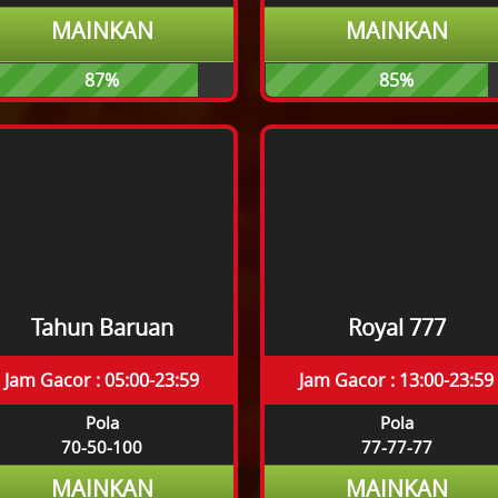
MAINKAN
MAINKAN
87%
85%
Tahun Baruan
Royal 777
Jam Gacor : 05:00-23:59
Jam Gacor : 13:00-23:59
Pola
Pola
70-50-100
77-77-77
MAINKAN
MAINKAN