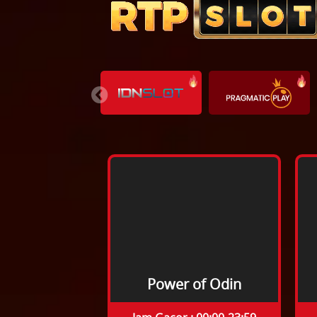
Power of Odin