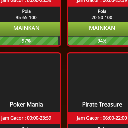
Jam Gacor : 00:00-23:59
Jam Gacor : 00:00-23:59
Pola
Pola
35-65-100
20-50-100
MAINKAN
MAINKAN
97%
94%
Poker Mania
Pirate Treasure
Jam Gacor : 00:00-23:59
Jam Gacor : 06:00-22:00