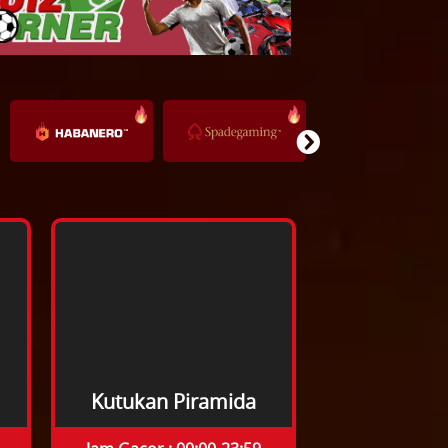
Kutukan Piramida