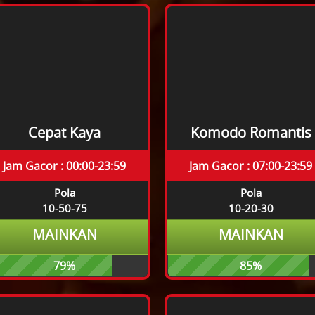
Cepat Kaya
Komodo Romantis
Jam Gacor : 00:00-23:59
Jam Gacor : 07:00-23:59
Pola
Pola
10-50-75
10-20-30
MAINKAN
MAINKAN
79%
85%