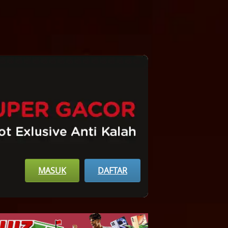
MASUK
DAFTAR