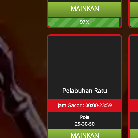
MAINKAN
97%
Pelabuhan Ratu
Jam Gacor : 00:00-23:59
Pola
25-30-50
MAINKAN